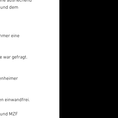
ine ausriechend 
t und dem 
hmer eine 
 war gefragt. 
tenheimer 
en einwandfrei.
 und MZF 