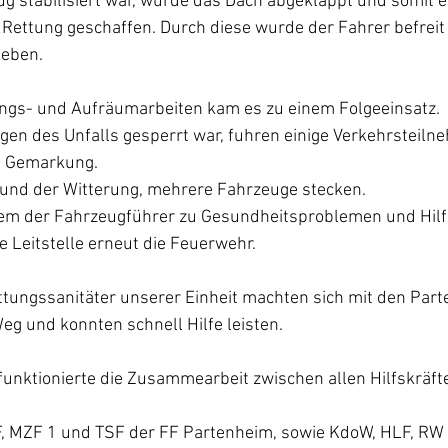
 stabilisiert war, wurde das Dach abgeklappt und somit e
 Rettung geschaffen. Durch diese wurde der Fahrer befrei
geben.
ngs- und Aufräumarbeiten kam es zu einem Folgeeinsatz.
en des Unfalls gesperrt war, fuhren einige Verkehrsteilne
e Gemarkung.
grund der Witterung, mehrere Fahrzeuge stecken.
nem der Fahrzeugführer zu Gesundheitsproblemen und Hilfe
e Leitstelle erneut die Feuerwehr.
ttungssanitäter unserer Einheit machten sich mit den Par
g und konnten schnell Hilfe leisten.
funktionierte die Zusammearbeit zwischen allen Hilfskräft
, MZF 1 und TSF der FF Partenheim, sowie KdoW, HLF, RW