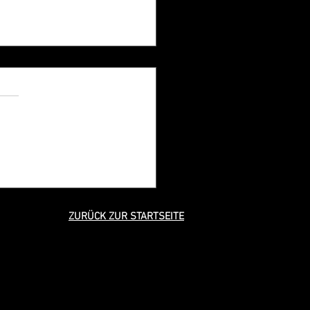
ilder für 100 Jahre
illige Feuerwehr Wörrstadt
ZURÜCK ZUR STARTSEITE