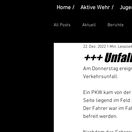
Home /
Aktive Wehr /
Juge
All Posts
Aktuell
Berichte
22. Dez. 2022
1 Min. Lesezei
+++ Unfal
Am Donnerstag ereign
Verkehrsunfall.
Ein PKW kam von der 
Seite liegend im Feld
Der Fahrer war im Fa
befreit werden.