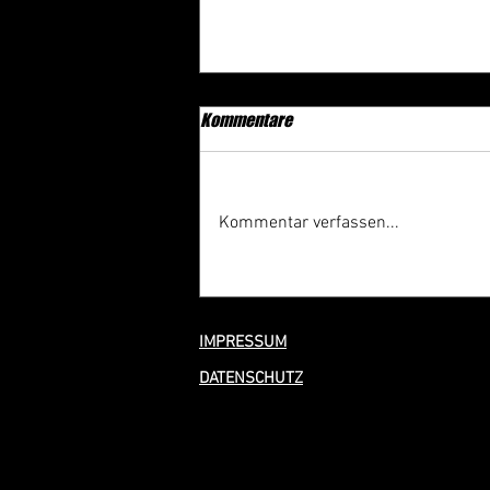
Kommentare
Kommentar verfassen...
100 Jahre Freiwillige Feuerwehr
Wörrstadt – Rückblick auf ein
tolles Festwochenende
IMPRESSUM
DATENSCHUTZ