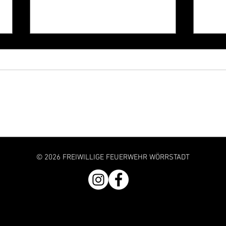
Jubiläumsfest - 100 Jahre
100 B
Freiwillige Feuerwehr Wörrstadt
Freiw
© 2026 FREIWILLIGE FEUERWEHR WÖRRSTADT