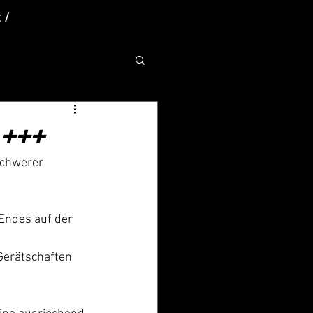
 /
 +++
chwerer 
Endes auf der 
Gerätschaften 