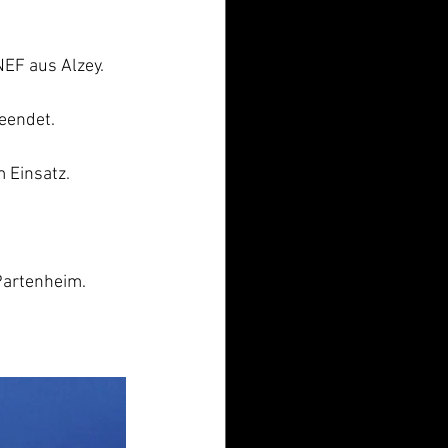
NEF aus Alzey.
eendet.
 Einsatz.
Partenheim.