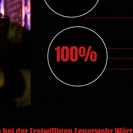
Einsatzstunden im
Jahr 2
100%
Einsatz
Kam
bei der Freiwilligen Feuerwehr Wörr