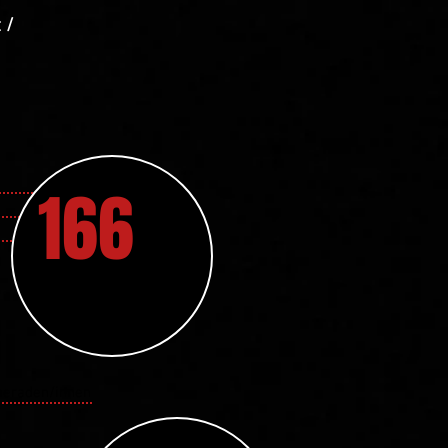
 /
166
meraden/innen