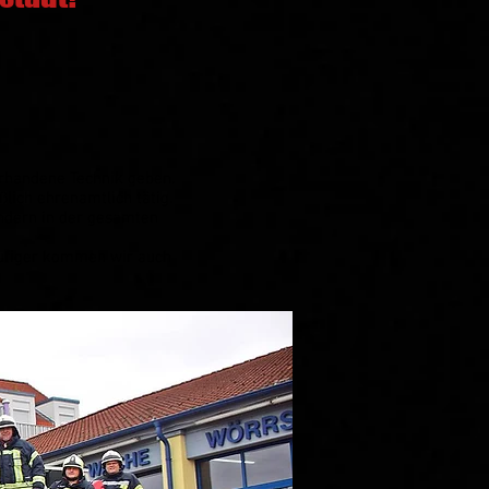
orhandene Technik geben.
lich ehrenamtlich tätig.
ondern in der gesamten
ufiger kommen wir auch