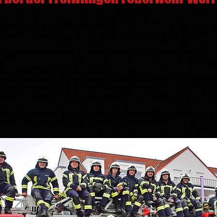
örrstadt besteht seit dem Jahr 1926.
kämpfung. Später hat sich das Einsatzspektrum ständig erweitert.
fgabengebiete betreut, an welche damals nicht zu denken waren.
Feuer werden nach wie vor gelöscht.“
ick über handelnde Personen, unser Gerätehaus sowie über unsere v
 50 Aktiven Kameradinnen und Kameraden. Diese sind alle ausschließ
ndsgemeinde Wörrstadt kommen wir nicht nur in der Stadt selbst, s
 wir dem gesamten Landkreis Alzey-Worms zur Verfügung. Immer hä
Somit rücken wir jedes Jahr zu etwa 150 Einsätzen aus.