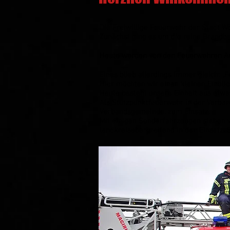
Die Freiwillige Feuerwehr der Stadt W
Zunächst ging es um die reine Brandbe
Heute werden von den Feuerwehren Au
Eines blieb allerdings immer gleich: „
Hier möchten wir einen kleinen Einbl
Heute besteht unsere Einheit aus etwa
Als Stützpunktfeuerwehr in der Verba
Verbandsgemeinde, zum Einsatz.
Mit einigen Sonderfahrzeugen stehen
landkreisübergreifend in den Einsatz. 