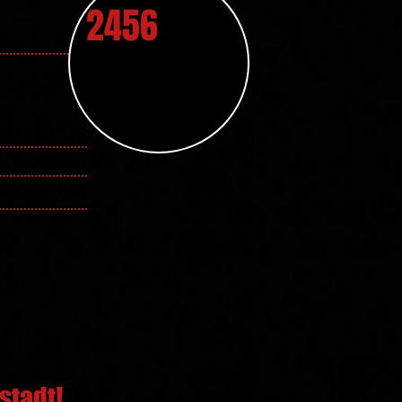
2456
022:
bereitschaft
Ehrenamt
eradschaft
stadt!