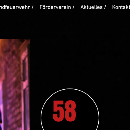
ndfeuerwehr /
Förderverein /
Aktuelles /
Kontakt
Einsätze im
Jahr 2025:
Brände
Hilfeleistungen
58
Aktive Ka