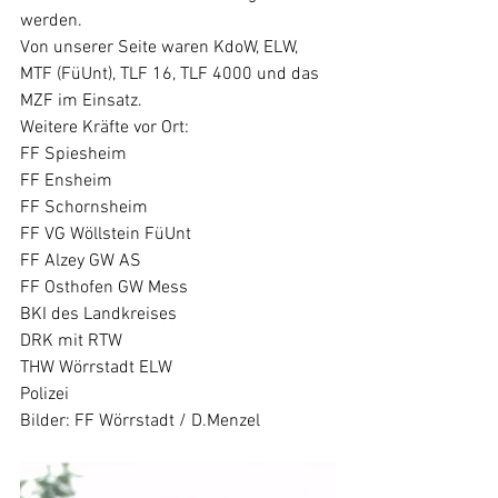
werden.
Von unserer Seite waren KdoW, ELW, 
MTF (FüUnt), TLF 16, TLF 4000 und das 
MZF im Einsatz.
Weitere Kräfte vor Ort: 
FF Spiesheim
FF Ensheim
FF Schornsheim
FF VG Wöllstein FüUnt 
FF Alzey GW AS 
FF Osthofen GW Mess 
BKI des Landkreises 
DRK mit RTW 
THW Wörrstadt ELW 
Polizei
Bilder: FF Wörrstadt / D.Menzel