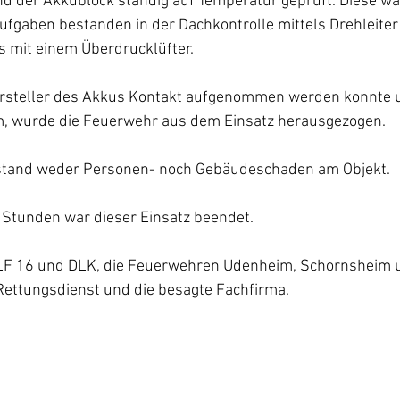
 der Akkublock ständig auf Temperatur geprüft. Diese war
Aufgaben bestanden in der Dachkontrolle mittels Drehleiter
s mit einem Überdrucklüfter.
steller des Akkus Kontakt aufgenommen werden konnte un
m, wurde die Feuerwehr aus dem Einsatz herausgezogen.
tstand weder Personen- noch Gebäudeschaden am Objekt.
 Stunden war dieser Einsatz beendet.
TLF 16 und DLK, die Feuerwehren Udenheim, Schornsheim 
 Rettungsdienst und die besagte Fachfirma.