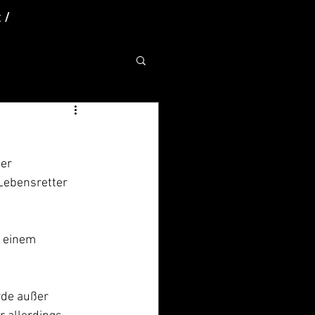
 /
er 
Lebensretter 
. einem 
rde außer 