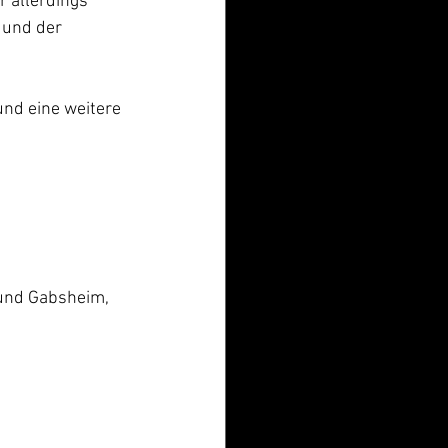
 allerdings 
 und der 
d eine weitere 
und Gabsheim, 