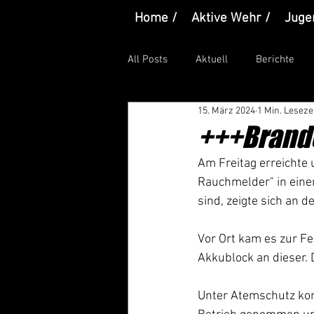
Home /
Aktive Wehr /
Juge
All Posts
Aktuell
Berichte
15. März 2024
1 Min. Leseze
+++Brand
Am Freitag erreichte 
Rauchmelder" in eine
sind, zeigte sich an de
Vor Ort kam es zur Fe
Akkublock an dieser. 
Unter Atemschutz konn