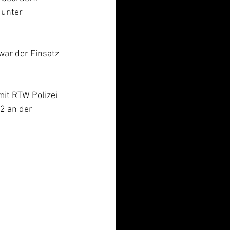
 unter 
ar der Einsatz 
t RTW Polizei 
2 an der 