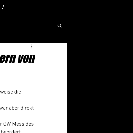
 /
ern von
 
weise die 
war aber direkt 
er GW Mess des 
 beordert. 