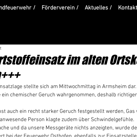
ndfeuerwehr /
Förderverein /
Aktuelles /
Kontakt
t
stoffeinsatz im alten Ortsk
m+++
nsatzlage stellte sich am Mittwochmittag in Armsheim dar.
e ein chemischer Geruch wahrgenommen, deshalb richtiger
st auch ein recht starker Geruch festgestellt werden, Gas 
 anwesende Person klagte zudem über Schwindelgefühle. 
ache und da unsere Messgeräte nichts anzeigten, wurde d
ert bei der Feuerwehr Osthofen, ebenfalls zur Einsatzstelle