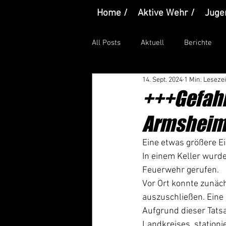
Home /
Aktive Wehr /
Juge
All Posts
Aktuell
Berichte
14. Sept. 2024
1 Min. Lesezei
+++Gefahrt
Armshei
Eine etwas größere Ei
In einem Keller wurd
Feuerwehr gerufen. 
Vor Ort konnte zunäch
auszuschließen. Eine
Aufgrund dieser Tats
Landkreises, stationi