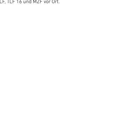
LF, TLF 16 und MZF vor Ort.