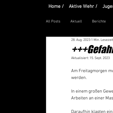
Home /
Aktive Wehr /
Juge
All Posts
Aktuell
Berichte
28. Aug. 2023
1 Min. Lesezeit
+++Gefahr
Aktualisiert:
15. Sept. 2023
Am Freitagmorgen muss
werden.
In einem großen Gewe
Arbeiten an einer Mas
Daraufhin klagten ei