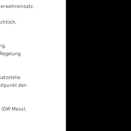
uerwehreinsatz.
chtlich, 
g, 
Regelung. 
atzstelle 
itpunkt den 
 (GW Mess), 