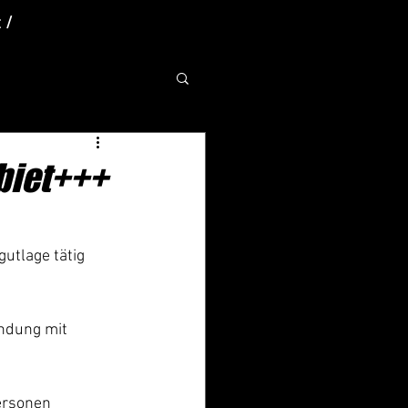
 /
biet+++
utlage tätig 
ndung mit 
ersonen 