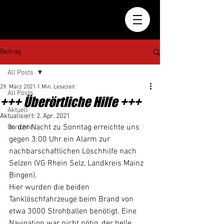
Beitrag
All Posts
29. März 2021
1 Min. Lesezeit
All Posts
+++ Überörtliche Hilfe +++
Aktuell
Aktualisiert:
2. Apr. 2021
In der Nacht zu Sonntag erreichte uns 
Berichte
gegen 3:00 Uhr ein Alarm zur 
nachbarschaftlichen Löschhilfe nach 
Selzen (VG Rhein Selz, Landkreis Mainz 
Bingen). 
Hier wurden die beiden 
Tanklöschfahrzeuge beim Brand von 
etwa 3000 Strohballen benötigt. Eine 
Navigation war nicht nötig, der helle 