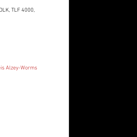
DLK, TLF 4000, 
eis Alzey-Worms 