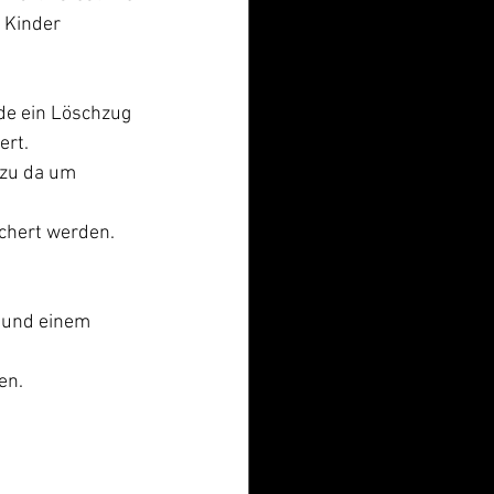
 Kinder 
de ein Löschzug 
ert.
azu da um 
chert werden. 
 und einem 
en.