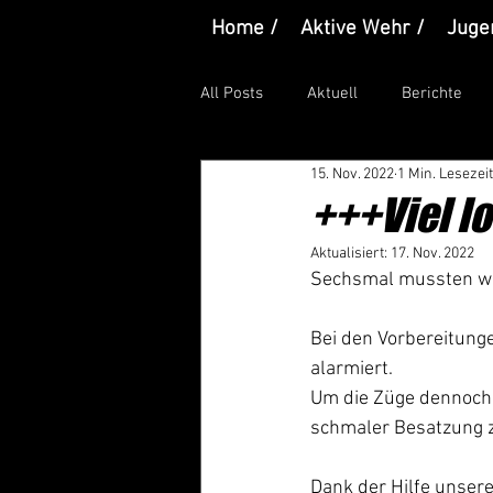
Home /
Aktive Wehr /
Juge
All Posts
Aktuell
Berichte
15. Nov. 2022
1 Min. Lesezeit
+++Viel 
Aktualisiert:
17. Nov. 2022
Sechsmal mussten wir
Bei den Vorbereitunge
alarmiert.
Um die Züge dennoch n
schmaler Besatzung z
Dank der Hilfe unser