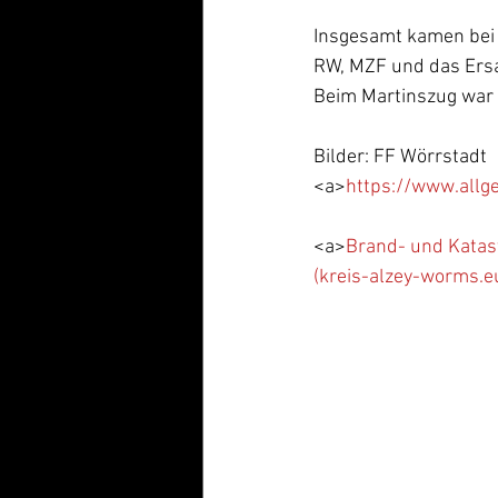
Insgesamt kamen bei 
RW, MZF und das Ersa
Beim Martinszug war
Bilder: FF Wörrstadt 
<a>
https://www.allge
<a>
Brand- und Katas
(kreis-alzey-worms.e