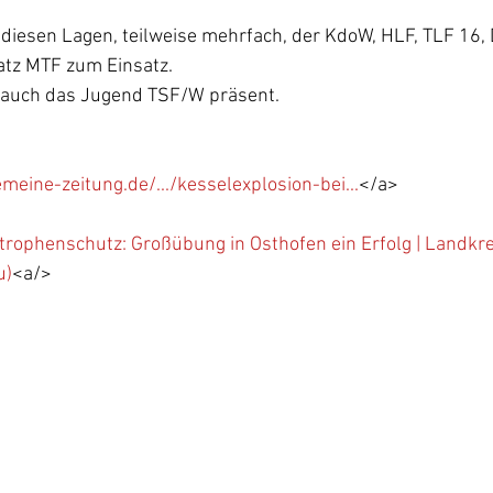
diesen Lagen, teilweise mehrfach, der KdoW, HLF, TLF 16, 
tz MTF zum Einsatz.
 auch das Jugend TSF/W präsent.
meine-zeitung.de/.../kesselexplosion-bei...
</a>
trophenschutz: Großübung in Osthofen ein Erfolg | Landkr
u)
<a/>