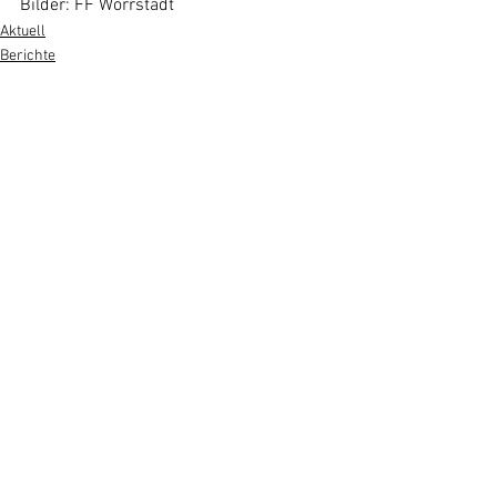
Bilder: FF Wörrstadt
Aktuell
Berichte
Alle ansehen
Aktuelle Beiträge