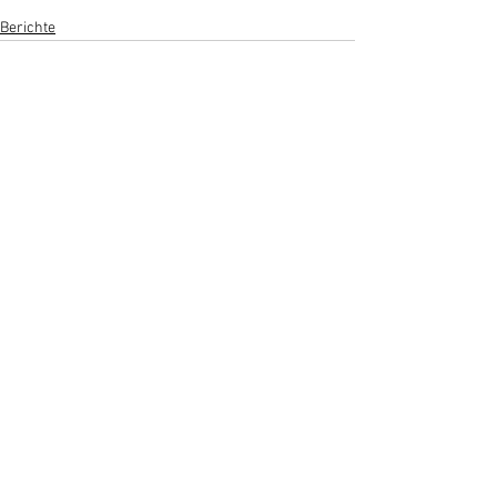
Berichte
Alle ansehen
Aktuelle Beiträge