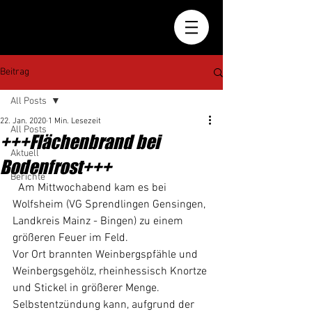
Beitrag
All Posts
22. Jan. 2020
1 Min. Lesezeit
All Posts
+++Flächenbrand bei
Aktuell
Bodenfrost+++
Berichte
  Am Mittwochabend kam es bei 
Wolfsheim (VG Sprendlingen Gensingen, 
Landkreis Mainz - Bingen) zu einem 
größeren Feuer im Feld. 
Vor Ort brannten Weinbergspfähle und 
Weinbergsgehölz, rheinhessisch Knortze 
und Stickel in größerer Menge.  
Selbstentzündung kann, aufgrund der 