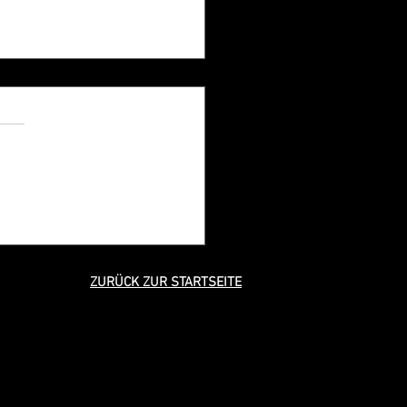
ilder für 100 Jahre
illige Feuerwehr Wörrstadt
ZURÜCK ZUR STARTSEITE