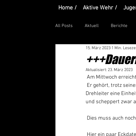
Home /
Aktive Wehr /
Juge
All Posts
Aktuell
Berichte
15. März 2023
1 Min. Leseze
+++Dauerl
Aktualisiert:
23. März 2023
 Am Mittwoch erreich
 Er gehört, trotz seines Alters, fest in unseren Alarmplan und bildet zusammen mit der 
Drehleiter eine Einhei
und scheppert zwar an
 Dies muss auch noch 
 Hier ein paar Eckda