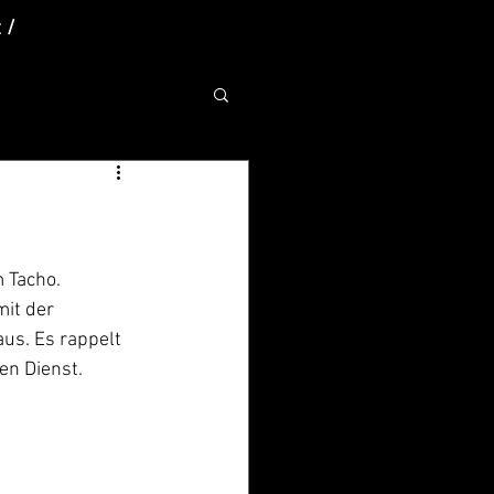
 /
 Tacho. 
aus. Es rappelt 
en Dienst.