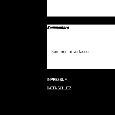
Kommentare
Kommentar verfassen...
100 Jahre Freiwillige Feuerwehr
Wörrstadt – Rückblick auf ein
tolles Festwochenende
IMPRESSUM
DATENSCHUTZ