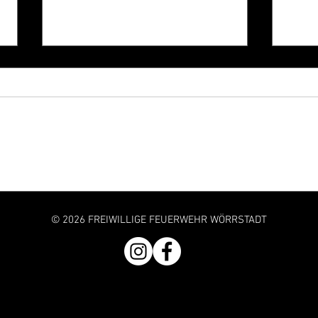
Jubiläumsfest - 100 Jahre
100 B
Freiwillige Feuerwehr Wörrstadt
Freiw
© 2026 FREIWILLIGE FEUERWEHR WÖRRSTADT