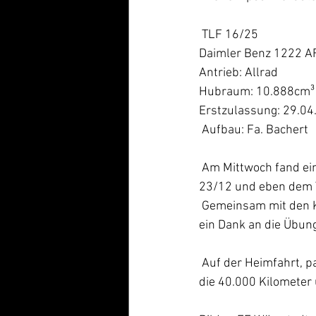
 TLF 16/25
Daimler Benz 1222 A
Antrieb: Allrad
Hubraum: 10.888cm³
Erstzulassung: 29.04
 Aufbau: Fa. Bachert 
 Am Mittwoch fand eine Alarmübung an der JVA Wöllstein statt, hierzu wurden wir mit der DLK 
23/12 und eben dem T
 Gemeinsam mit den Kräften der VG Wöllstein wurden alle Übungsziele erreicht. Hier nochmal 
ein Dank an die Übung
 Auf der Heimfahrt, passenderweise am Neubau des Gerätehauses in Sulzheim, erreichten wir 
die 40.000 Kilometer 